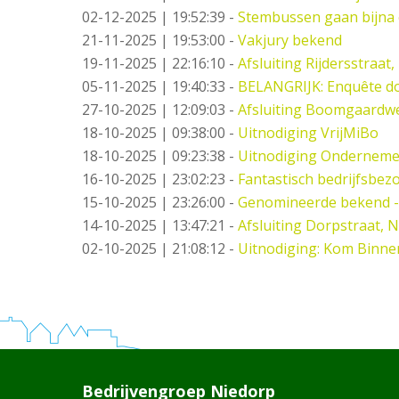
02-12-2025 | 19:52:39
-
Stembussen gaan bijna 
21-11-2025 | 19:53:00
-
Vakjury bekend
19-11-2025 | 22:16:10
-
Afsluiting Rijdersstraat,
05-11-2025 | 19:40:33
-
BELANGRIJK: Enquête do
27-10-2025 | 12:09:03
-
Afsluiting Boomgaardw
18-10-2025 | 09:38:00
-
Uitnodiging VrijMiBo
18-10-2025 | 09:23:38
-
Uitnodiging Ondernemer
16-10-2025 | 23:02:23
-
Fantastisch bedrijfsbez
15-10-2025 | 23:26:00
-
Genomineerde bekend -
14-10-2025 | 13:47:21
-
Afsluiting Dorpstraat, 
02-10-2025 | 21:08:12
-
Uitnodiging: Kom Binne
Bedrijvengroep Niedorp