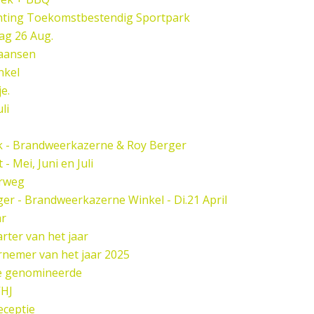
hting Toekomstbestendig Sportpark
ag 26 Aug.
paansen
nkel
e.
li
k - Brandweerkazerne & Roy Berger
 Mei, Juni en Juli
rweg
er - Brandweerkazerne Winkel - Di.21 April
ar
rter van het jaar
nemer van het jaar 2025
de genomineerde
HJ
eceptie