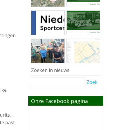
chtingen
Zoeken in nieuws
Zoek
lke
Onze Facebook pagina
rits.
te past