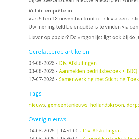
Vul de enquête in
Van 6 t/m 18 november kunt u ook via een onli
Uw mening telt! De enquête is te vinden via de
Liever op papier? De vragenlijst ligt ook bij d
Gerelateerde artikelen
04-08-2026
-
Div. Afsluitingen
03-08-2026
-
Aanmelden bedrijfsbezoek + BBQ
17-07-2026
-
Samenwerking met Stichting Toe
Tags
nieuws
,
gemeentenieuws
,
hollandskroon
,
dorps
Overig nieuws
04-08-2026 | 14:51:00
-
Div. Afsluitingen
03-08-2026 | 18:36:00
-
Aanmelden bedrijfsbez