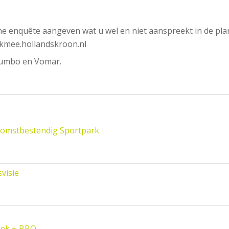
ne enquête aangeven wat u wel en niet aanspreekt in de pla
nkmee.hollandskroon.nl
e Jumbo en Vomar.
komstbestendig Sportpark
visie
oek + BBQ