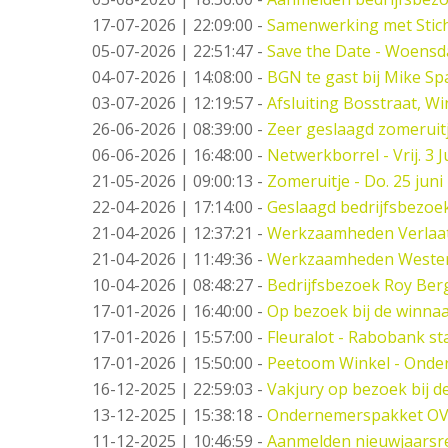
17-07-2026 | 22:09:00
-
Samenwerking met Stic
05-07-2026 | 22:51:47
-
Save the Date - Woensd
04-07-2026 | 14:08:00
-
BGN te gast bij Mike S
03-07-2026 | 12:19:57
-
Afsluiting Bosstraat, Wi
26-06-2026 | 08:39:00
-
Zeer geslaagd zomeruitj
06-06-2026 | 16:48:00
-
Netwerkborrel - Vrij. 3 Ju
21-05-2026 | 09:00:13
-
Zomeruitje - Do. 25 juni
22-04-2026 | 17:14:00
-
Geslaagd bedrijfsbezoe
21-04-2026 | 12:37:21
-
Werkzaamheden Verlaat -
21-04-2026 | 11:49:36
-
Werkzaamheden Weste
10-04-2026 | 08:48:27
-
Bedrijfsbezoek Roy Berg
17-01-2026 | 16:40:00
-
Op bezoek bij de winna
17-01-2026 | 15:57:00
-
Fleuralot - Rabobank sta
17-01-2026 | 15:50:00
-
Peetoom Winkel - Onder
16-12-2025 | 22:59:03
-
Vakjury op bezoek bij 
13-12-2025 | 15:38:18
-
Ondernemerspakket OV
11-12-2025 | 10:46:59
-
Aanmelden nieuwjaarsr