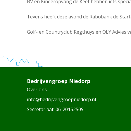
BV en Kinderopvang de Keet hebben iets speci
Tevens heeft deze avond de Rabobank de Starter
Golf- en Countryclub Regthuys en OLY Advies va
Bedrijvengroep Niedorp
Over ons
info@bedrijvengroepniedorp.nl
Secretariaat:
06-20152509