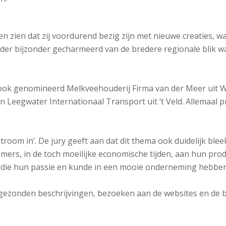
n zien dat zij voordurend bezig zijn met nieuwe creaties, wa
verder bijzonder gecharmeerd van de bredere regionale blik 
ok genomineerd Melkveehouderij Firma van der Meer uit Wink
n Leegwater Internationaal Transport uit ‘t Veld. Allemaal pr
oom in’. De jury geeft aan dat dit thema ook duidelijk blee
s, in de toch moeilijke economische tijden, aan hun product
, die hun passie en kunde in een mooie onderneming hebben
ingezonden beschrijvingen, bezoeken aan de websites en d