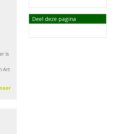
Deel deze pagina
r is
n Art
meer