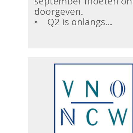
september moeten ond
doorgeven.
• Q2 is onlangs…