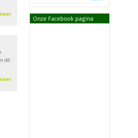
meer
Onze Facebook pagina
e
n dit
meer