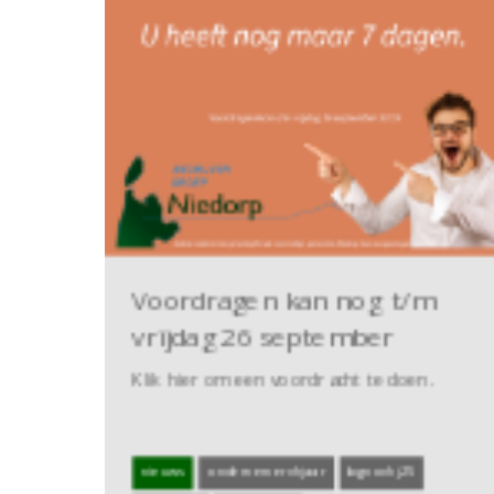
Voordragen kan nog t/m
vrijdag 26 september
Klik hier om een voordracht te doen.
nieuws
ondernemervhjaar
bgnovhj25