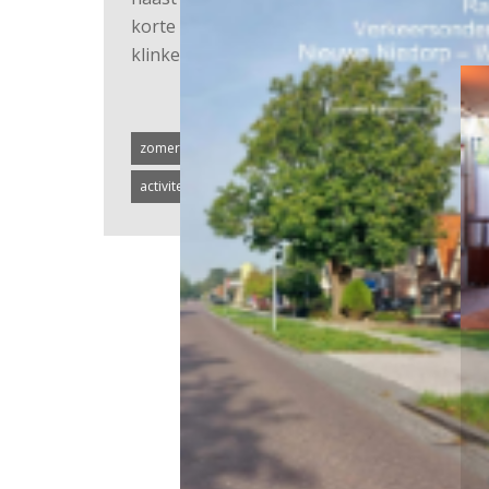
korte rondes wist team 7 ( Oranje ) een
klinkende overwinning binnen te…
zomeruitje
bijeenkomst
pubquiz
nieuws
activiteiten