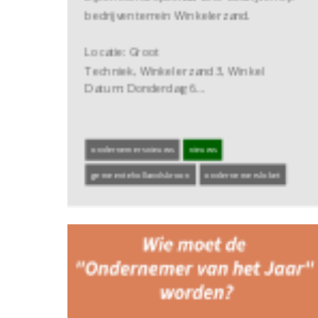
bedrijventerrein Winkelerzand.
Locatie: Groot
Techniek, Winkelerzand 3, Winkel
Datum: Donderdag 6…
ondernemersnieuws
nieuws
gemeentehollandskroon
ondernemersloket