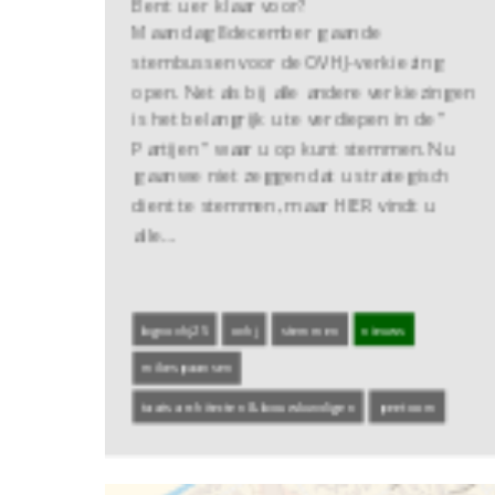
Bent u er klaar voor?
Maandag 8 december gaan de
stembussen voor de OVHJ-verkiezing
open. Net als bij alle andere verkiezingen
is het belangrijk u te verdiepen in de ”
Partijen ” waar u op kunt stemmen. Nu
gaan we niet zeggen dat u strategisch
dient te stemmen, maar HIER vindt u
alle…
bgnovhj25
ovhj
stemmen
nieuws
mikespaansen
taats architecten & bouwkundigen
peetoom