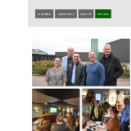
vrijmibo
netwerken
borrel
nieuws