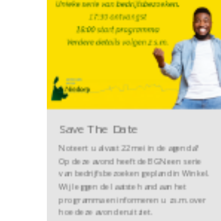
Save The Date
Noteert u alvast 22 mei in de agenda?
Op deze avond heeft de BGN een serie
van bedrijfsbezoeken gepland in Winkel.
Wij leggen de laatste hand aan het
programma en informeren u z.s.m. over
hoe deze avond eruitziet.