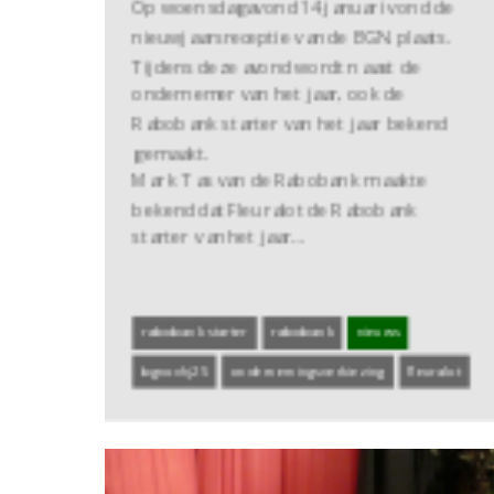
Op woensdagavond 14 januari vond de
nieuwjaarsreceptie van de BGN plaats.
Tijdens deze avond wordt naast de
ondernemer van het jaar, ook de
Rabobank starter van het jaar bekend
gemaakt.
Mark Tas van de Rabobank maakte
bekend dat Fleuralot de Rabobank
starter van het jaar…
rabobank starter
rabobank
nieuws
bgnovhj25
ondernemingsverkiezing
fleuralot