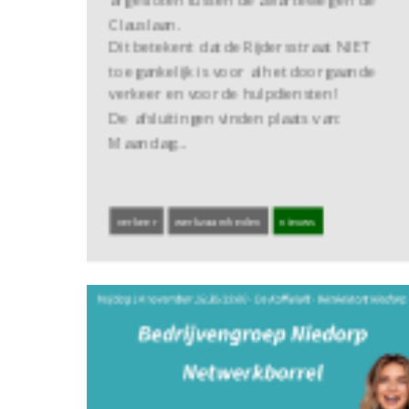
afgesloten tussen de Zwarteweg en de
Clauslaan.
Dit betekent dat de Rijdersstraat NIET
toegankelijk is voor al het doorgaande
verkeer en voor de hulpdiensten!
De afsluitingen vinden plaats van:
Maandag…
verkeer
werkzaamheden
nieuws