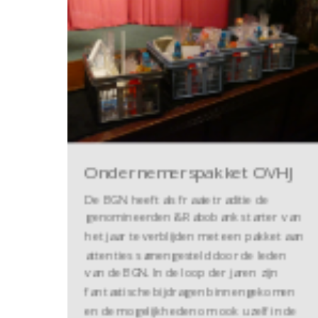
Ondernemerspakket OVHJ
De BGN heeft als fraaie traditie de
genomineerden & Rabobank starter van
het jaar te verblijden met een pakket aan
attenties samengesteld door de leden
van de BGN. In de loop der jaren zijn
fantastische bijdragen binnengekomen
en de mogelijkheden om ook uzelf in de