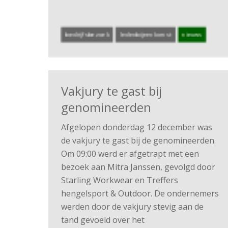
bedrijfsbezoek
ledenbijeenkomst
nieuws