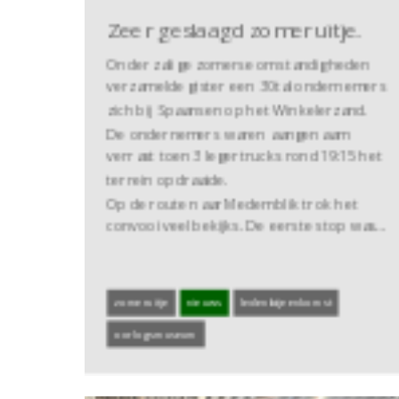
Zeer geslaagd zomeruitje.
Onder zalige zomerse omstandigheden
verzamelde gister een 30tal ondernemers
zich bij Spaansen op het Winkelerzand.
De ondernemers waren aangenaam
verrast toen 3 legertrucks rond 19:15 het
terrein opdraaide.
Op de route naar Medemblik trok het
convooi veel bekijks. De eerste stop was…
zomeruitje
nieuws
ledenbijeenkomst
oorlogsmuseum