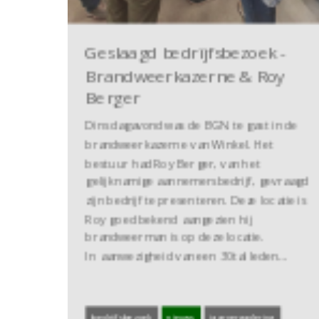
Geslaagd bedrijfsbezoek -
Brandweerkazerne & Roy
Berger
Dinsdagavond was de BGN te gast in de
brandweerkazerne van Winkel. Het
bestuur had Roy Berger, van het
gelijknamige aannemersbedrijf, gevraagd
zijn bedrijf te presenteren. Deze locatie is
Roy goed bekend aangezien hij
brandweerman is op deze locatie.
In aanwezigheid van een 30tal leden…
bedrijfsbezoek
nieuws
jaarvergadering