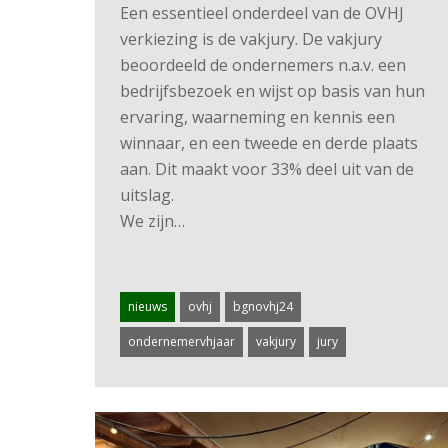
Een essentieel onderdeel van de OVHJ
verkiezing is de vakjury. De vakjury
beoordeeld de ondernemers n.a.v. een
bedrijfsbezoek en wijst op basis van hun
ervaring, waarneming en kennis een
winnaar, en een tweede en derde plaats
aan. Dit maakt voor 33% deel uit van de
uitslag.
We zijn…
nieuws
ovhj
bgnovhj24
ondernemervhjaar
vakjury
jury