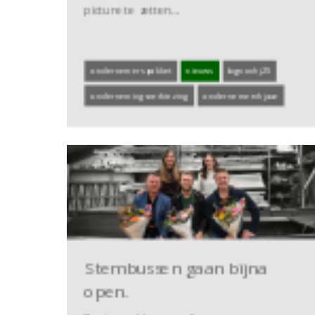
picture te zetten…
ondernemerspakket
nieuws
bgnovhj25
ondernemingsverkiezing
ondernemervhjaar
Stembussen gaan bijna
open.