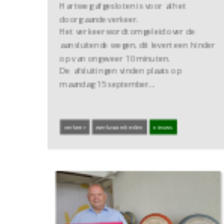
Hartweg afgesloten is voor al het
doorgaande verkeer.
Het verkeer wordt omgeleid over de
aansluitende wegen, dit levert een hinder
op van ongeveer 10 minuten.
De afsluitingen vinden plaats op
maandag 15 september…
verkeer
werkzaamheden
nieuws