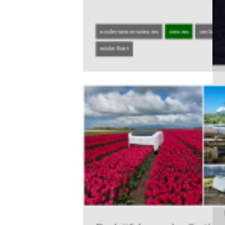
feest
gezelligheid
Siem Jan Schenk - Ridder in
de Orde van Oranje-Nassau
Mooi nieuws vandaag.