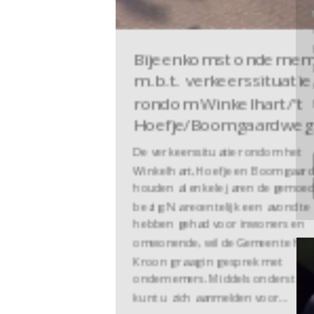
Zomeruitje Bedrijvengroep
Niedorp
Traditiegetrouw vangt de BGN start van
de zomer aan met het Zomer Uitje.
Dit jaar verwelkomen we jullie graag
op Woe 19 Juni om 20:00 bij De Hooghe
Heren in Hoogwoud
De avond zal plaatsvinden in
de Hofweide. De sfeervol ingerichte
buitenruimte is volledig…
zomeruitje
ondernemersnieuws
nieuws