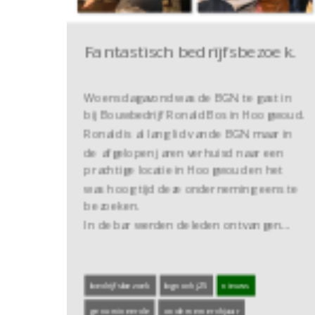
Fantastisch bedrijfsbezoek.
Woensdagavond was de BGN te gast in
bij Bouwbedrijf Ronald Bos in Hoogwoud.
Ronald is al lang lid van de BGN maar in
de afgelopen jaren verhuisd naar een
prachtige locatie in Hoogwoud en het
was hoog tijd deze onderneming eens te
bezoeken.
In de bar werden de leden ontvangen…
bedrijfsbezoek
bgnovhj25
nieuws
genomineerde
ondernemervhjaar