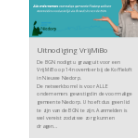
Uitnodiging VrijMiBo
De BGN nodigt u graag uit voor een
VrijMiBo op 14 november bij de Koffieloft
in Nieuwe Niedorp.
De netwerkborrel is voor ALLE
ondernemers gevestigd in de voormalige
gemeente Niedorp. U hoeft dus geen lid
te zijn van de BGN te zijn. Aanmelden is
wel vereist zodat we zorg kunnen
dragen…