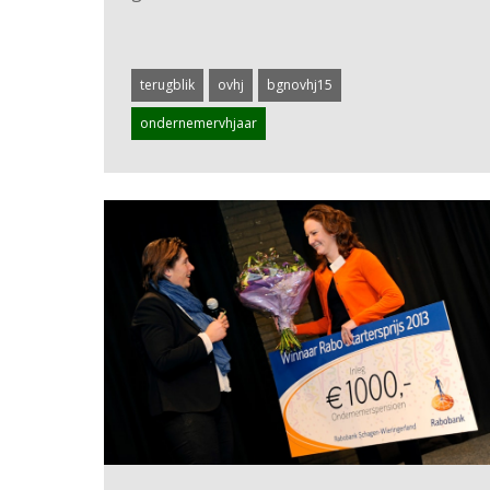
terugblik
ovhj
bgnovhj15
ondernemervhjaar