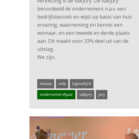
verkiezing is de vakjury. De vakjury
beoordeeld de ondernemers n.a.v. een
bedrijfsbezoek en wijst op basis van hun
ervaring, waarneming en kennis een
winnaar, en een tweede en derde plaats
aan. Dit maakt voor 33% deel uit van de
uitslag.
We zijn…
nieuws
ovhj
bgnovhj24
ondernemervhjaar
vakjury
jury