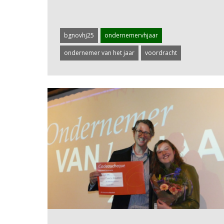
bgnovhj25
ondernemervhjaar
ondernemer van het jaar
voordracht