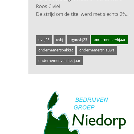
Roos Civiel
De strijd om de titel werd met slechts 2%…
ovhj23
ovhj
bgnovhj23
ondernemervhjaar
ondernemerspakket
ondernemersnieuws
ondernemer van het jaar