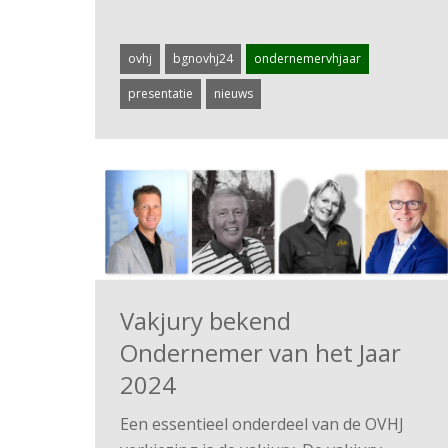
ovhj
bgnovhj24
ondernemervhjaar
presentatie
nieuws
Vakjury bekend
Ondernemer van het Jaar
2024
Een essentieel onderdeel van de OVHJ