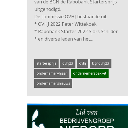
van de BGN de Rabobank Startersprijs
uitgenodigd.
De commissie OVHJ bestaande uit:
* OVHJ 2022 Peter Wittekoek
* Rabobank Starter 2022 Sjors Schilder
* en diverse leden van het…
startersprijs
ovhj23
ovhj
bgnovhj23
ondernemervhjaar
ondernemerspakket
ondernemersnieuws