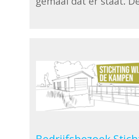
gemaal dat er staat. 
Bedrijfsbezoek Stic