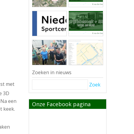
Zoeken in nieuws
gst met
Zoek
e 3D
. Na een
Onze Facebook pagina
it keek.
raken