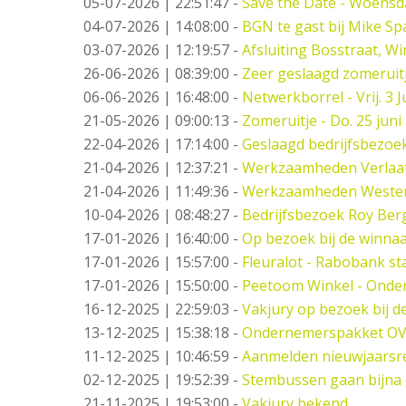
05-07-2026 | 22:51:47
-
Save the Date - Woensd
04-07-2026 | 14:08:00
-
BGN te gast bij Mike S
03-07-2026 | 12:19:57
-
Afsluiting Bosstraat, Wi
26-06-2026 | 08:39:00
-
Zeer geslaagd zomeruitj
06-06-2026 | 16:48:00
-
Netwerkborrel - Vrij. 3 Ju
21-05-2026 | 09:00:13
-
Zomeruitje - Do. 25 juni
22-04-2026 | 17:14:00
-
Geslaagd bedrijfsbezoe
21-04-2026 | 12:37:21
-
Werkzaamheden Verlaat -
21-04-2026 | 11:49:36
-
Werkzaamheden Weste
10-04-2026 | 08:48:27
-
Bedrijfsbezoek Roy Berg
17-01-2026 | 16:40:00
-
Op bezoek bij de winna
17-01-2026 | 15:57:00
-
Fleuralot - Rabobank sta
17-01-2026 | 15:50:00
-
Peetoom Winkel - Onder
16-12-2025 | 22:59:03
-
Vakjury op bezoek bij 
13-12-2025 | 15:38:18
-
Ondernemerspakket OV
11-12-2025 | 10:46:59
-
Aanmelden nieuwjaarsr
02-12-2025 | 19:52:39
-
Stembussen gaan bijna 
21-11-2025 | 19:53:00
-
Vakjury bekend