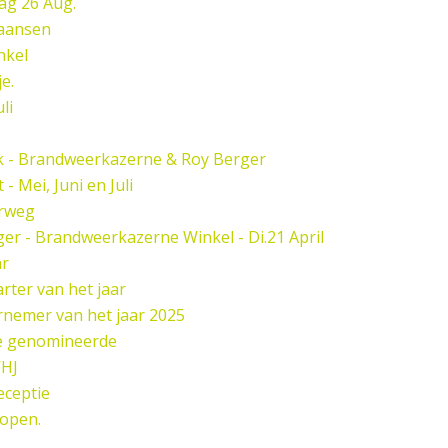
ag 26 Aug.
paansen
nkel
e.
li
k - Brandweerkazerne & Roy Berger
 Mei, Juni en Juli
rweg
er - Brandweerkazerne Winkel - Di.21 April
ar
rter van het jaar
nemer van het jaar 2025
de genomineerde
HJ
eceptie
open.