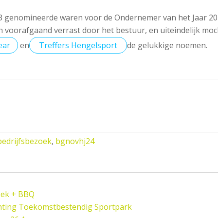
 3 genomineerde waren voor de Ondernemer van het Jaar 2
n voorafgaand verrast door het bestuur, en uiteindelijk mo
ear
en
Treffers Hengelsport
de gelukkige noemen.
bedrijfsbezoek
,
bgnovhj24
oek + BBQ
hting Toekomstbestendig Sportpark