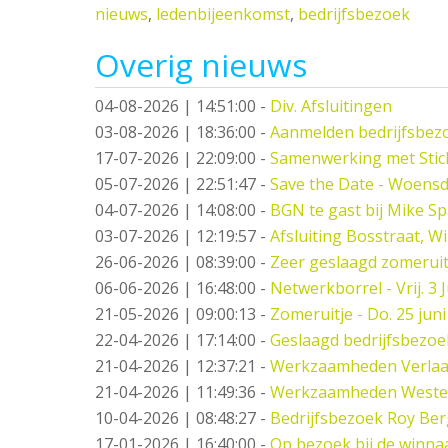
nieuws
,
ledenbijeenkomst
,
bedrijfsbezoek
Overig nieuws
04-08-2026 | 14:51:00
-
Div. Afsluitingen
03-08-2026 | 18:36:00
-
Aanmelden bedrijfsbez
17-07-2026 | 22:09:00
-
Samenwerking met Stic
05-07-2026 | 22:51:47
-
Save the Date - Woensd
04-07-2026 | 14:08:00
-
BGN te gast bij Mike S
03-07-2026 | 12:19:57
-
Afsluiting Bosstraat, W
26-06-2026 | 08:39:00
-
Zeer geslaagd zomeruit
06-06-2026 | 16:48:00
-
Netwerkborrel - Vrij. 3 J
21-05-2026 | 09:00:13
-
Zomeruitje - Do. 25 juni
22-04-2026 | 17:14:00
-
Geslaagd bedrijfsbezo
21-04-2026 | 12:37:21
-
Werkzaamheden Verlaat -
21-04-2026 | 11:49:36
-
Werkzaamheden West
10-04-2026 | 08:48:27
-
Bedrijfsbezoek Roy Ber
17-01-2026 | 16:40:00
-
Op bezoek bij de winna