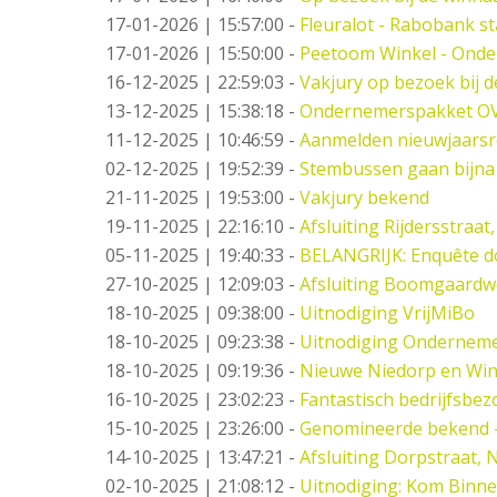
17-01-2026 | 15:57:00
-
Fleuralot - Rabobank st
17-01-2026 | 15:50:00
-
Peetoom Winkel - Onde
16-12-2025 | 22:59:03
-
Vakjury op bezoek bij 
13-12-2025 | 15:38:18
-
Ondernemerspakket O
11-12-2025 | 10:46:59
-
Aanmelden nieuwjaarsr
02-12-2025 | 19:52:39
-
Stembussen gaan bijna
21-11-2025 | 19:53:00
-
Vakjury bekend
19-11-2025 | 22:16:10
-
Afsluiting Rijdersstraat,
05-11-2025 | 19:40:33
-
BELANGRIJK: Enquête d
27-10-2025 | 12:09:03
-
Afsluiting Boomgaard
18-10-2025 | 09:38:00
-
Uitnodiging VrijMiBo
18-10-2025 | 09:23:38
-
Uitnodiging Ondernemer
18-10-2025 | 09:19:36
-
Nieuwe Niedorp en Win
16-10-2025 | 23:02:23
-
Fantastisch bedrijfsbez
15-10-2025 | 23:26:00
-
Genomineerde bekend 
14-10-2025 | 13:47:21
-
Afsluiting Dorpstraat,
02-10-2025 | 21:08:12
-
Uitnodiging: Kom Binne