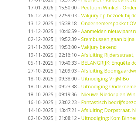
17-01-2026 | 15:50:00
-
Peetoom Winkel - Onder
16-12-2025 | 22:59:03
-
Vakjury op bezoek bij 
13-12-2025 | 15:38:18
-
Ondernemerspakket OV
11-12-2025 | 10:46:59
-
Aanmelden nieuwjaarsr
02-12-2025 | 19:52:39
-
Stembussen gaan bijna 
21-11-2025 | 19:53:00
-
Vakjury bekend
19-11-2025 | 22:16:10
-
Afsluiting Rijdersstraat,
05-11-2025 | 19:40:33
-
BELANGRIJK: Enquête do
27-10-2025 | 12:09:03
-
Afsluiting Boomgaardw
18-10-2025 | 09:38:00
-
Uitnodiging VrijMiBo
18-10-2025 | 09:23:38
-
Uitnodiging Ondernemer
18-10-2025 | 09:19:36
-
Nieuwe Niedorp en Wink
16-10-2025 | 23:02:23
-
Fantastisch bedrijfsbez
14-10-2025 | 13:47:21
-
Afsluiting Dorpstraat, 
02-10-2025 | 21:08:12
-
Uitnodiging: Kom Binne