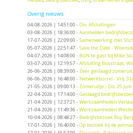
Overig nieuws
04-08-2026 | 14:51:00
-
Div. Afsluitingen
03-08-2026 | 18:36:00
-
Aanmelden bedrijfsbez
17-07-2026 | 22:09:00
-
Samenwerking met Stic
05-07-2026 | 22:51:47
-
Save the Date - Woensd
04-07-2026 | 14:08:00
-
BGN te gast bij Mike S
03-07-2026 | 12:19:57
-
Afsluiting Bosstraat, Wi
26-06-2026 | 08:39:00
-
Zeer geslaagd zomeruitj
06-06-2026 | 16:48:00
-
Netwerkborrel - Vrij. 3 Ju
21-05-2026 | 09:00:13
-
Zomeruitje - Do. 25 juni
22-04-2026 | 17:14:00
-
Geslaagd bedrijfsbezoe
21-04-2026 | 12:37:21
-
Werkzaamheden Verlaat -
21-04-2026 | 11:49:36
-
Werkzaamheden Weste
10-04-2026 | 08:48:27
-
Bedrijfsbezoek Roy Berg
17-01-2026 | 16:40:00
-
Op bezoek bij de winna
17-01-2026 | 15:57:00
-
Fleuralot - Rabobank sta