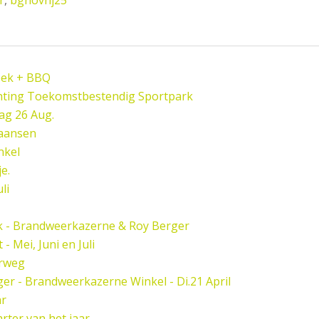
oek + BBQ
hting Toekomstbestendig Sportpark
ag 26 Aug.
paansen
nkel
e.
li
k - Brandweerkazerne & Roy Berger
 Mei, Juni en Juli
rweg
er - Brandweerkazerne Winkel - Di.21 April
ar
rter van het jaar