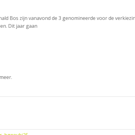
nald Bos zijn vanavond de 3 genomineerde voor de verkiezin
n. Dit jaar gaan
 meer.
r
,
bgnovhj25