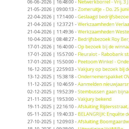
06-06-2026 | 16:48:00
-
Netwerkborrel - Vrij. 3 J
21-05-2026 | 09:00:13
-
Zomeruitje - Do. 25 juni
22-04-2026 | 17:14:00
-
Geslaagd bedrijfsbezo
21-04-2026 | 12:37:21
-
Werkzaamheden Verlaat -
21-04-2026 | 11:49:36
-
Werkzaamheden West
10-04-2026 | 08:48:27
-
Bedrijfsbezoek Roy Ber
17-01-2026 | 16:40:00
-
Op bezoek bij de winna
17-01-2026 | 15:57:00
-
Fleuralot - Rabobank st
17-01-2026 | 15:50:00
-
Peetoom Winkel - Onde
16-12-2025 | 22:59:03
-
Vakjury op bezoek bij 
13-12-2025 | 15:38:18
-
Ondernemerspakket O
11-12-2025 | 10:46:59
-
Aanmelden nieuwjaarsr
02-12-2025 | 19:52:39
-
Stembussen gaan bijna
21-11-2025 | 19:53:00
-
Vakjury bekend
19-11-2025 | 22:16:10
-
Afsluiting Rijdersstraat,
05-11-2025 | 19:40:33
-
BELANGRIJK: Enquête d
27-10-2025 | 12:09:03
-
Afsluiting Boomgaard
18-10-2025 | 09:38:00
-
Uitnodiging VrijMiBo