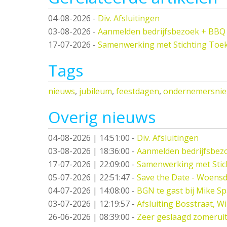
04-08-2026
-
Div. Afsluitingen
03-08-2026
-
Aanmelden bedrijfsbezoek + BBQ
17-07-2026
-
Samenwerking met Stichting Toe
Tags
nieuws
,
jubileum
,
feestdagen
,
ondernemersni
Overig nieuws
04-08-2026 | 14:51:00
-
Div. Afsluitingen
03-08-2026 | 18:36:00
-
Aanmelden bedrijfsbez
17-07-2026 | 22:09:00
-
Samenwerking met Stic
05-07-2026 | 22:51:47
-
Save the Date - Woensd
04-07-2026 | 14:08:00
-
BGN te gast bij Mike S
03-07-2026 | 12:19:57
-
Afsluiting Bosstraat, W
26-06-2026 | 08:39:00
-
Zeer geslaagd zomeruit