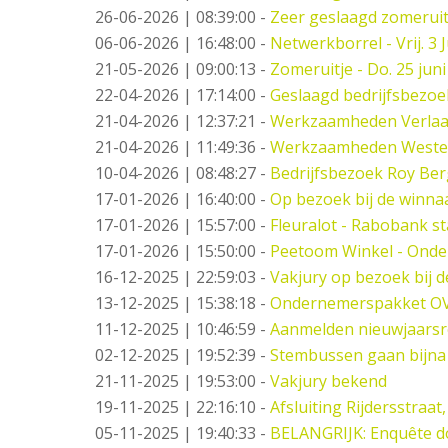
26-06-2026 | 08:39:00
-
Zeer geslaagd zomeruit
06-06-2026 | 16:48:00
-
Netwerkborrel - Vrij. 3 J
21-05-2026 | 09:00:13
-
Zomeruitje - Do. 25 juni
22-04-2026 | 17:14:00
-
Geslaagd bedrijfsbezo
21-04-2026 | 12:37:21
-
Werkzaamheden Verlaat -
21-04-2026 | 11:49:36
-
Werkzaamheden West
10-04-2026 | 08:48:27
-
Bedrijfsbezoek Roy Ber
17-01-2026 | 16:40:00
-
Op bezoek bij de winna
17-01-2026 | 15:57:00
-
Fleuralot - Rabobank st
17-01-2026 | 15:50:00
-
Peetoom Winkel - Onde
16-12-2025 | 22:59:03
-
Vakjury op bezoek bij 
13-12-2025 | 15:38:18
-
Ondernemerspakket O
11-12-2025 | 10:46:59
-
Aanmelden nieuwjaarsr
02-12-2025 | 19:52:39
-
Stembussen gaan bijna
21-11-2025 | 19:53:00
-
Vakjury bekend
19-11-2025 | 22:16:10
-
Afsluiting Rijdersstraat,
05-11-2025 | 19:40:33
-
BELANGRIJK: Enquête d