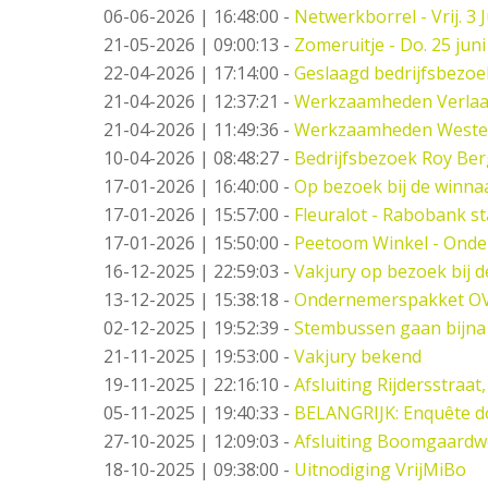
06-06-2026 | 16:48:00
-
Netwerkborrel - Vrij. 3 J
21-05-2026 | 09:00:13
-
Zomeruitje - Do. 25 juni
22-04-2026 | 17:14:00
-
Geslaagd bedrijfsbezo
21-04-2026 | 12:37:21
-
Werkzaamheden Verlaat -
21-04-2026 | 11:49:36
-
Werkzaamheden West
10-04-2026 | 08:48:27
-
Bedrijfsbezoek Roy Ber
17-01-2026 | 16:40:00
-
Op bezoek bij de winna
17-01-2026 | 15:57:00
-
Fleuralot - Rabobank st
17-01-2026 | 15:50:00
-
Peetoom Winkel - Onde
16-12-2025 | 22:59:03
-
Vakjury op bezoek bij 
13-12-2025 | 15:38:18
-
Ondernemerspakket O
02-12-2025 | 19:52:39
-
Stembussen gaan bijna
21-11-2025 | 19:53:00
-
Vakjury bekend
19-11-2025 | 22:16:10
-
Afsluiting Rijdersstraat,
05-11-2025 | 19:40:33
-
BELANGRIJK: Enquête d
27-10-2025 | 12:09:03
-
Afsluiting Boomgaard
18-10-2025 | 09:38:00
-
Uitnodiging VrijMiBo