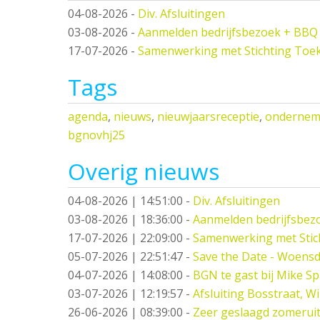
04-08-2026
-
Div. Afsluitingen
03-08-2026
-
Aanmelden bedrijfsbezoek + BBQ
17-07-2026
-
Samenwerking met Stichting Toe
Tags
agenda
,
nieuws
,
nieuwjaarsreceptie
,
ondernemi
bgnovhj25
Overig nieuws
04-08-2026 | 14:51:00
-
Div. Afsluitingen
03-08-2026 | 18:36:00
-
Aanmelden bedrijfsbez
17-07-2026 | 22:09:00
-
Samenwerking met Stic
05-07-2026 | 22:51:47
-
Save the Date - Woensd
04-07-2026 | 14:08:00
-
BGN te gast bij Mike S
03-07-2026 | 12:19:57
-
Afsluiting Bosstraat, W
26-06-2026 | 08:39:00
-
Zeer geslaagd zomeruit