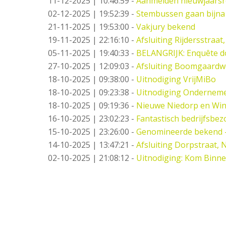
11-12-2025 | 10:46:59
-
Aanmelden nieuwjaarsr
02-12-2025 | 19:52:39
-
Stembussen gaan bijna
21-11-2025 | 19:53:00
-
Vakjury bekend
19-11-2025 | 22:16:10
-
Afsluiting Rijdersstraat,
05-11-2025 | 19:40:33
-
BELANGRIJK: Enquête d
27-10-2025 | 12:09:03
-
Afsluiting Boomgaard
18-10-2025 | 09:38:00
-
Uitnodiging VrijMiBo
18-10-2025 | 09:23:38
-
Uitnodiging Ondernemer
18-10-2025 | 09:19:36
-
Nieuwe Niedorp en Win
16-10-2025 | 23:02:23
-
Fantastisch bedrijfsbez
15-10-2025 | 23:26:00
-
Genomineerde bekend 
14-10-2025 | 13:47:21
-
Afsluiting Dorpstraat,
02-10-2025 | 21:08:12
-
Uitnodiging: Kom Binne