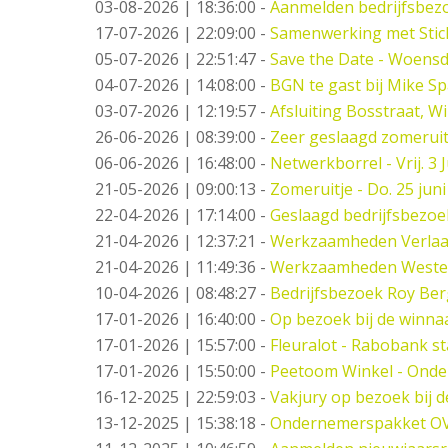
03-08-2026 | 18:36:00
-
Aanmelden bedrijfsbez
17-07-2026 | 22:09:00
-
Samenwerking met Stic
05-07-2026 | 22:51:47
-
Save the Date - Woensd
04-07-2026 | 14:08:00
-
BGN te gast bij Mike S
03-07-2026 | 12:19:57
-
Afsluiting Bosstraat, W
26-06-2026 | 08:39:00
-
Zeer geslaagd zomeruit
06-06-2026 | 16:48:00
-
Netwerkborrel - Vrij. 3 J
21-05-2026 | 09:00:13
-
Zomeruitje - Do. 25 juni
22-04-2026 | 17:14:00
-
Geslaagd bedrijfsbezo
21-04-2026 | 12:37:21
-
Werkzaamheden Verlaat -
21-04-2026 | 11:49:36
-
Werkzaamheden West
10-04-2026 | 08:48:27
-
Bedrijfsbezoek Roy Ber
17-01-2026 | 16:40:00
-
Op bezoek bij de winna
17-01-2026 | 15:57:00
-
Fleuralot - Rabobank st
17-01-2026 | 15:50:00
-
Peetoom Winkel - Onde
16-12-2025 | 22:59:03
-
Vakjury op bezoek bij 
13-12-2025 | 15:38:18
-
Ondernemerspakket O