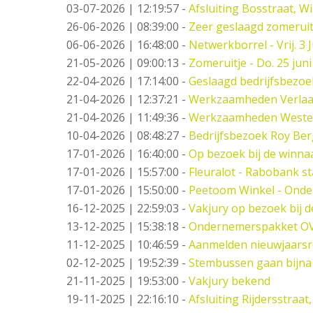
03-07-2026 | 12:19:57
-
Afsluiting Bosstraat, W
26-06-2026 | 08:39:00
-
Zeer geslaagd zomeruit
06-06-2026 | 16:48:00
-
Netwerkborrel - Vrij. 3 J
21-05-2026 | 09:00:13
-
Zomeruitje - Do. 25 juni
22-04-2026 | 17:14:00
-
Geslaagd bedrijfsbezo
21-04-2026 | 12:37:21
-
Werkzaamheden Verlaat -
21-04-2026 | 11:49:36
-
Werkzaamheden West
10-04-2026 | 08:48:27
-
Bedrijfsbezoek Roy Ber
17-01-2026 | 16:40:00
-
Op bezoek bij de winna
17-01-2026 | 15:57:00
-
Fleuralot - Rabobank st
17-01-2026 | 15:50:00
-
Peetoom Winkel - Onde
16-12-2025 | 22:59:03
-
Vakjury op bezoek bij 
13-12-2025 | 15:38:18
-
Ondernemerspakket O
11-12-2025 | 10:46:59
-
Aanmelden nieuwjaarsr
02-12-2025 | 19:52:39
-
Stembussen gaan bijna
21-11-2025 | 19:53:00
-
Vakjury bekend
19-11-2025 | 22:16:10
-
Afsluiting Rijdersstraat,