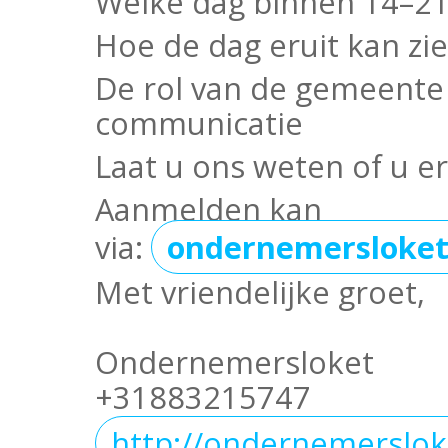
Welke dag binnen 14–21
Hoe de dag eruit kan z
De rol van de gemeente
communicatie
Laat u ons weten of u e
Aanmelden kan
via:
ondernemersloket
Met vriendelijke groet,
Ondernemersloket
+31883215747
http://ondernemerslok