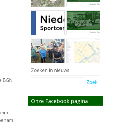
Zoeken in nieuws
de BGN
Zoek
Onze Facebook pagina
emer.
meenam