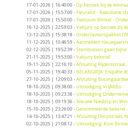
17-01-2026 | 16:40:00
-
Op bezoek bij de winna
17-01-2026 | 15:57:00
-
Fleuralot - Rabobank sta
17-01-2026 | 15:50:00
-
Peetoom Winkel - Onder
16-12-2025 | 22:59:03
-
Vakjury op bezoek bij 
13-12-2025 | 15:38:18
-
Ondernemerspakket OV
11-12-2025 | 10:46:59
-
Aanmelden nieuwjaarsr
02-12-2025 | 19:52:39
-
Stembussen gaan bijna 
21-11-2025 | 19:53:00
-
Vakjury bekend
19-11-2025 | 22:16:10
-
Afsluiting Rijdersstraat,
05-11-2025 | 19:40:33
-
BELANGRIJK: Enquête do
27-10-2025 | 12:09:03
-
Afsluiting Boomgaardw
18-10-2025 | 09:38:00
-
Uitnodiging VrijMiBo
18-10-2025 | 09:23:38
-
Uitnodiging Ondernemer
18-10-2025 | 09:19:36
-
Nieuwe Niedorp en Wink
15-10-2025 | 23:26:00
-
Genomineerde bekend -
14-10-2025 | 13:47:21
-
Afsluiting Dorpstraat, 
02-10-2025 | 21:08:12
-
Uitnodiging: Kom Binne