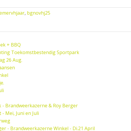
emervhjaar
,
bgnovhj25
oek + BBQ
hting Toekomstbestendig Sportpark
ag 26 Aug.
paansen
nkel
e.
li
k - Brandweerkazerne & Roy Berger
 Mei, Juni en Juli
rweg
er - Brandweerkazerne Winkel - Di.21 April