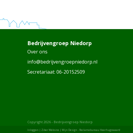
Bedrijvengroep Niedorp
Over ons
info@bedrijvengroepniedorp.nl
Secretariaat:
06-20152509
Copyright 2026 - Bedrijvengroep Niedorp
Inloggen
|
Ziber Website
| Wijn Design -
Reclamebureau Heerhugowaard