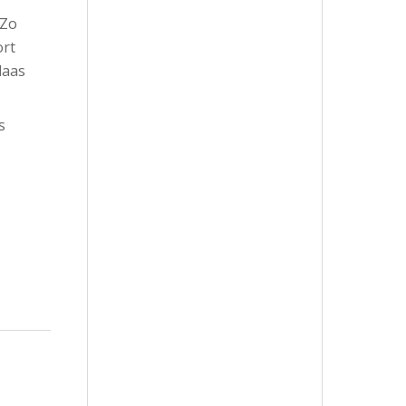
 Zo
ort
laas
s