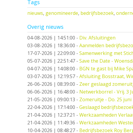
Tags
nieuws
,
genomineerde
,
bedrijfsbezoek
,
ondern
Overig nieuws
04-08-2026 | 14:51:00
-
Div. Afsluitingen
03-08-2026 | 18:36:00
-
Aanmelden bedrijfsbez
17-07-2026 | 22:09:00
-
Samenwerking met Stic
05-07-2026 | 22:51:47
-
Save the Date - Woensd
04-07-2026 | 14:08:00
-
BGN te gast bij Mike S
03-07-2026 | 12:19:57
-
Afsluiting Bosstraat, Wi
26-06-2026 | 08:39:00
-
Zeer geslaagd zomeruitj
06-06-2026 | 16:48:00
-
Netwerkborrel - Vrij. 3 Ju
21-05-2026 | 09:00:13
-
Zomeruitje - Do. 25 juni
22-04-2026 | 17:14:00
-
Geslaagd bedrijfsbezoe
21-04-2026 | 12:37:21
-
Werkzaamheden Verlaat -
21-04-2026 | 11:49:36
-
Werkzaamheden Weste
10-04-2026 | 08:48:27
-
Bedrijfsbezoek Roy Berg