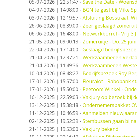
05-07-2026 | 22:51:47
-
Save the Date - Woensd
04-07-2026 | 14:08:00
-
BGN te gast bij Mike S
03-07-2026 | 12:19:57
-
Afsluiting Bosstraat, W
26-06-2026 | 08:39:00
-
Zeer geslaagd zomeruit
06-06-2026 | 16:48:00
-
Netwerkborrel - Vrij. 3 J
21-05-2026 | 09:00:13
-
Zomeruitje - Do. 25 juni
22-04-2026 | 17:14:00
-
Geslaagd bedrijfsbezo
21-04-2026 | 12:37:21
-
Werkzaamheden Verlaat -
21-04-2026 | 11:49:36
-
Werkzaamheden West
10-04-2026 | 08:48:27
-
Bedrijfsbezoek Roy Ber
17-01-2026 | 15:57:00
-
Fleuralot - Rabobank st
17-01-2026 | 15:50:00
-
Peetoom Winkel - Onde
16-12-2025 | 22:59:03
-
Vakjury op bezoek bij 
13-12-2025 | 15:38:18
-
Ondernemerspakket O
11-12-2025 | 10:46:59
-
Aanmelden nieuwjaarsr
02-12-2025 | 19:52:39
-
Stembussen gaan bijna
21-11-2025 | 19:53:00
-
Vakjury bekend
19-11-2025 | 22:16:10
-
Afsluiting Rijdersstraat,