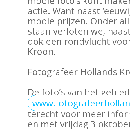
mooie foto’s kunt make
actie. Want naast ‘eeuw
mooie prijzen. Onder all
staan verloten we, naas
ook een rondvlucht voo
Kroon.
Fotografeer Hollands K
De foto’s van het gebied
www.fotografeerhollan
terecht voor meer inform
en met vrijdag 3 oktobe