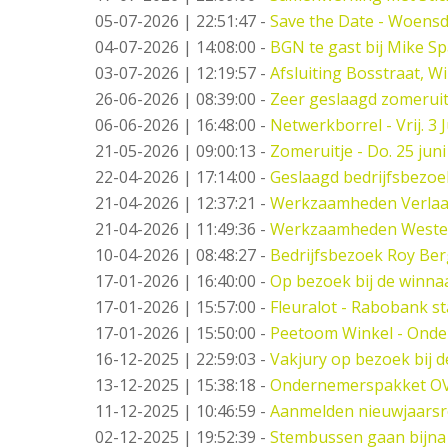
05-07-2026 | 22:51:47
-
Save the Date - Woensd
04-07-2026 | 14:08:00
-
BGN te gast bij Mike S
03-07-2026 | 12:19:57
-
Afsluiting Bosstraat, W
26-06-2026 | 08:39:00
-
Zeer geslaagd zomeruit
06-06-2026 | 16:48:00
-
Netwerkborrel - Vrij. 3 J
21-05-2026 | 09:00:13
-
Zomeruitje - Do. 25 juni
22-04-2026 | 17:14:00
-
Geslaagd bedrijfsbezo
21-04-2026 | 12:37:21
-
Werkzaamheden Verlaat -
21-04-2026 | 11:49:36
-
Werkzaamheden West
10-04-2026 | 08:48:27
-
Bedrijfsbezoek Roy Ber
17-01-2026 | 16:40:00
-
Op bezoek bij de winna
17-01-2026 | 15:57:00
-
Fleuralot - Rabobank st
17-01-2026 | 15:50:00
-
Peetoom Winkel - Onde
16-12-2025 | 22:59:03
-
Vakjury op bezoek bij 
13-12-2025 | 15:38:18
-
Ondernemerspakket O
11-12-2025 | 10:46:59
-
Aanmelden nieuwjaarsr
02-12-2025 | 19:52:39
-
Stembussen gaan bijna