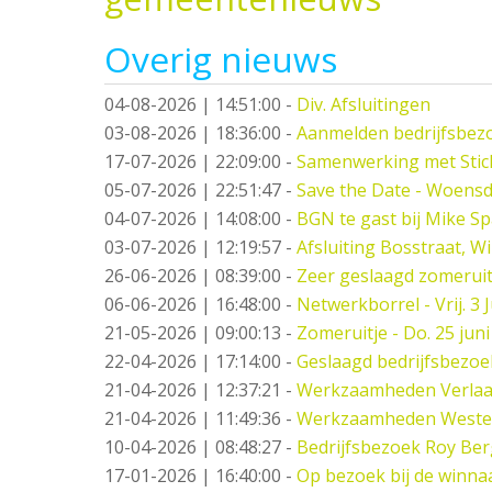
Overig nieuws
04-08-2026 | 14:51:00
-
Div. Afsluitingen
03-08-2026 | 18:36:00
-
Aanmelden bedrijfsbez
17-07-2026 | 22:09:00
-
Samenwerking met Stic
05-07-2026 | 22:51:47
-
Save the Date - Woensd
04-07-2026 | 14:08:00
-
BGN te gast bij Mike S
03-07-2026 | 12:19:57
-
Afsluiting Bosstraat, W
26-06-2026 | 08:39:00
-
Zeer geslaagd zomeruit
06-06-2026 | 16:48:00
-
Netwerkborrel - Vrij. 3 J
21-05-2026 | 09:00:13
-
Zomeruitje - Do. 25 juni
22-04-2026 | 17:14:00
-
Geslaagd bedrijfsbezo
21-04-2026 | 12:37:21
-
Werkzaamheden Verlaat -
21-04-2026 | 11:49:36
-
Werkzaamheden West
10-04-2026 | 08:48:27
-
Bedrijfsbezoek Roy Ber
17-01-2026 | 16:40:00
-
Op bezoek bij de winna