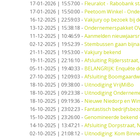
17-01-2026 | 15:57:00
-
Fleuralot - Rabobank st
17-01-2026 | 15:50:00
-
Peetoom Winkel - Onde
16-12-2025 | 22:59:03
-
Vakjury op bezoek bij 
13-12-2025 | 15:38:18
-
Ondernemerspakket O
11-12-2025 | 10:46:59
-
Aanmelden nieuwjaarsr
02-12-2025 | 19:52:39
-
Stembussen gaan bijna
21-11-2025 | 19:53:00
-
Vakjury bekend
19-11-2025 | 22:16:10
-
Afsluiting Rijdersstraat,
05-11-2025 | 19:40:33
-
BELANGRIJK: Enquête d
27-10-2025 | 12:09:03
-
Afsluiting Boomgaard
18-10-2025 | 09:38:00
-
Uitnodiging VrijMiBo
18-10-2025 | 09:23:38
-
Uitnodiging Ondernemer
18-10-2025 | 09:19:36
-
Nieuwe Niedorp en Win
16-10-2025 | 23:02:23
-
Fantastisch bedrijfsbez
15-10-2025 | 23:26:00
-
Genomineerde bekend 
14-10-2025 | 13:47:21
-
Afsluiting Dorpstraat,
02-10-2025 | 21:08:12
-
Uitnodiging: Kom Binne