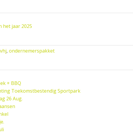
 het jaar 2025
vhj
,
ondernemerspakket
oek + BBQ
hting Toekomstbestendig Sportpark
ag 26 Aug.
paansen
nkel
e.
li