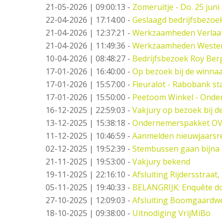
21-05-2026 | 09:00:13
-
Zomeruitje - Do. 25 juni
22-04-2026 | 17:14:00
-
Geslaagd bedrijfsbezoe
21-04-2026 | 12:37:21
-
Werkzaamheden Verlaat -
21-04-2026 | 11:49:36
-
Werkzaamheden Weste
10-04-2026 | 08:48:27
-
Bedrijfsbezoek Roy Berg
17-01-2026 | 16:40:00
-
Op bezoek bij de winna
17-01-2026 | 15:57:00
-
Fleuralot - Rabobank sta
17-01-2026 | 15:50:00
-
Peetoom Winkel - Onder
16-12-2025 | 22:59:03
-
Vakjury op bezoek bij 
13-12-2025 | 15:38:18
-
Ondernemerspakket OV
11-12-2025 | 10:46:59
-
Aanmelden nieuwjaarsr
02-12-2025 | 19:52:39
-
Stembussen gaan bijna 
21-11-2025 | 19:53:00
-
Vakjury bekend
19-11-2025 | 22:16:10
-
Afsluiting Rijdersstraat,
05-11-2025 | 19:40:33
-
BELANGRIJK: Enquête do
27-10-2025 | 12:09:03
-
Afsluiting Boomgaardw
18-10-2025 | 09:38:00
-
Uitnodiging VrijMiBo