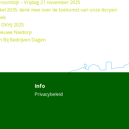
sontbijt – Vrijdag 21 november 2025
el 2035: denk mee over de toekomst van onze dorpen
oek.
 OVHJ 2025
Nieuwe Niedorp
n Bij Bedrijven Dagen
Info
Privacybeleid