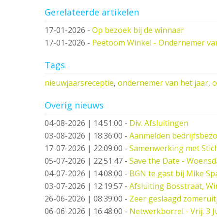
Gerelateerde artikelen
17-01-2026
-
Op bezoek bij de winnaar
17-01-2026
-
Peetoom Winkel - Ondernemer van
Tags
nieuwjaarsreceptie
,
ondernemer van het jaar
,
o
Overig nieuws
04-08-2026 | 14:51:00
-
Div. Afsluitingen
03-08-2026 | 18:36:00
-
Aanmelden bedrijfsbez
17-07-2026 | 22:09:00
-
Samenwerking met Stic
05-07-2026 | 22:51:47
-
Save the Date - Woensd
04-07-2026 | 14:08:00
-
BGN te gast bij Mike S
03-07-2026 | 12:19:57
-
Afsluiting Bosstraat, Wi
26-06-2026 | 08:39:00
-
Zeer geslaagd zomeruitj
06-06-2026 | 16:48:00
-
Netwerkborrel - Vrij. 3 Ju