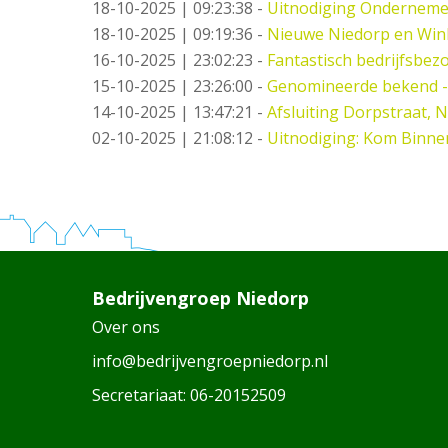
18-10-2025 | 09:23:38
-
Uitnodiging Ondernemer
18-10-2025 | 09:19:36
-
Nieuwe Niedorp en Wink
16-10-2025 | 23:02:23
-
Fantastisch bedrijfsbez
15-10-2025 | 23:26:00
-
Genomineerde bekend -
14-10-2025 | 13:47:21
-
Afsluiting Dorpstraat, 
02-10-2025 | 21:08:12
-
Uitnodiging: Kom Binne
Bedrijvengroep Niedorp
Over ons
info@bedrijvengroepniedorp.nl
Secretariaat:
06-20152509