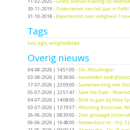
11-02-2025
-
Gratis overval training op woens
30-11-2019
-
Ondernemer van het Jaar in PeWi
31-10-2018
-
Bijeenkomst over veiligheid 7 no
Tags
kvo
,
bgn
,
veiligheidstips
Overig nieuws
04-08-2026 | 14:51:00
-
Div. Afsluitingen
03-08-2026 | 18:36:00
-
Aanmelden bedrijfsbez
17-07-2026 | 22:09:00
-
Samenwerking met Stic
05-07-2026 | 22:51:47
-
Save the Date - Woensd
04-07-2026 | 14:08:00
-
BGN te gast bij Mike S
03-07-2026 | 12:19:57
-
Afsluiting Bosstraat, W
26-06-2026 | 08:39:00
-
Zeer geslaagd zomeruit
06-06-2026 | 16:48:00
-
Netwerkborrel - Vrij. 3 J
21-05-2026 | 09:00:13
-
Zomeruitje - Do. 25 juni