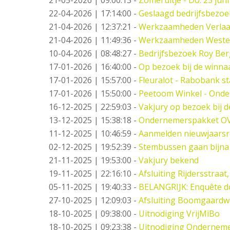
22-04-2026 | 17:14:00
-
Geslaagd bedrijfsbezo
21-04-2026 | 12:37:21
-
Werkzaamheden Verlaat -
21-04-2026 | 11:49:36
-
Werkzaamheden West
10-04-2026 | 08:48:27
-
Bedrijfsbezoek Roy Ber
17-01-2026 | 16:40:00
-
Op bezoek bij de winna
17-01-2026 | 15:57:00
-
Fleuralot - Rabobank st
17-01-2026 | 15:50:00
-
Peetoom Winkel - Onde
16-12-2025 | 22:59:03
-
Vakjury op bezoek bij 
13-12-2025 | 15:38:18
-
Ondernemerspakket O
11-12-2025 | 10:46:59
-
Aanmelden nieuwjaarsr
02-12-2025 | 19:52:39
-
Stembussen gaan bijna
21-11-2025 | 19:53:00
-
Vakjury bekend
19-11-2025 | 22:16:10
-
Afsluiting Rijdersstraat,
05-11-2025 | 19:40:33
-
BELANGRIJK: Enquête d
27-10-2025 | 12:09:03
-
Afsluiting Boomgaard
18-10-2025 | 09:38:00
-
Uitnodiging VrijMiBo
18-10-2025 | 09:23:38
-
Uitnodiging Ondernemer