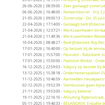
26-06-2026 | 08:39:00
-
Zeer geslaagd zomeruit
06-06-2026 | 16:48:00
-
Netwerkborrel - Vrij. 3 J
21-05-2026 | 09:00:13
-
Zomeruitje - Do. 25 juni
22-04-2026 | 17:14:00
-
Geslaagd bedrijfsbezo
21-04-2026 | 12:37:21
-
Werkzaamheden Verlaat -
21-04-2026 | 11:49:36
-
Werkzaamheden West
10-04-2026 | 08:48:27
-
Bedrijfsbezoek Roy Ber
17-01-2026 | 16:40:00
-
Op bezoek bij de winna
17-01-2026 | 15:57:00
-
Fleuralot - Rabobank st
17-01-2026 | 15:50:00
-
Peetoom Winkel - Onde
16-12-2025 | 22:59:03
-
Vakjury op bezoek bij 
13-12-2025 | 15:38:18
-
Ondernemerspakket O
11-12-2025 | 10:46:59
-
Aanmelden nieuwjaarsr
02-12-2025 | 19:52:39
-
Stembussen gaan bijna
21-11-2025 | 19:53:00
-
Vakjury bekend
19-11-2025 | 22:16:10
-
Afsluiting Rijdersstraat,
05-11-2025 | 19:40:33
-
BELANGRIJK: Enquête d