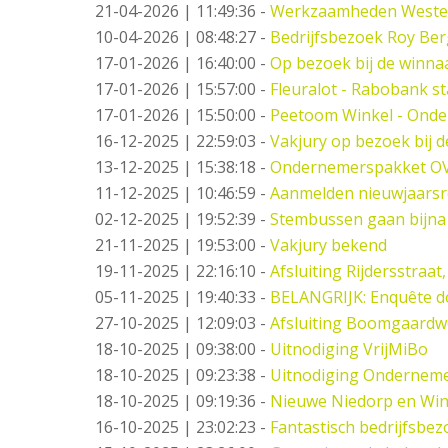
21-04-2026 | 11:49:36
-
Werkzaamheden West
10-04-2026 | 08:48:27
-
Bedrijfsbezoek Roy Ber
17-01-2026 | 16:40:00
-
Op bezoek bij de winna
17-01-2026 | 15:57:00
-
Fleuralot - Rabobank st
17-01-2026 | 15:50:00
-
Peetoom Winkel - Onde
16-12-2025 | 22:59:03
-
Vakjury op bezoek bij 
13-12-2025 | 15:38:18
-
Ondernemerspakket O
11-12-2025 | 10:46:59
-
Aanmelden nieuwjaarsr
02-12-2025 | 19:52:39
-
Stembussen gaan bijna
21-11-2025 | 19:53:00
-
Vakjury bekend
19-11-2025 | 22:16:10
-
Afsluiting Rijdersstraat,
05-11-2025 | 19:40:33
-
BELANGRIJK: Enquête d
27-10-2025 | 12:09:03
-
Afsluiting Boomgaard
18-10-2025 | 09:38:00
-
Uitnodiging VrijMiBo
18-10-2025 | 09:23:38
-
Uitnodiging Ondernemer
18-10-2025 | 09:19:36
-
Nieuwe Niedorp en Win
16-10-2025 | 23:02:23
-
Fantastisch bedrijfsbez