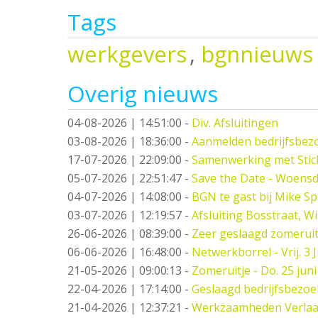
Tags
werkgevers
,
bgnnieuws
Overig nieuws
04-08-2026 | 14:51:00
-
Div. Afsluitingen
03-08-2026 | 18:36:00
-
Aanmelden bedrijfsbez
17-07-2026 | 22:09:00
-
Samenwerking met Stic
05-07-2026 | 22:51:47
-
Save the Date - Woensd
04-07-2026 | 14:08:00
-
BGN te gast bij Mike S
03-07-2026 | 12:19:57
-
Afsluiting Bosstraat, W
26-06-2026 | 08:39:00
-
Zeer geslaagd zomeruit
06-06-2026 | 16:48:00
-
Netwerkborrel - Vrij. 3 J
21-05-2026 | 09:00:13
-
Zomeruitje - Do. 25 juni
22-04-2026 | 17:14:00
-
Geslaagd bedrijfsbezo
21-04-2026 | 12:37:21
-
Werkzaamheden Verlaat -