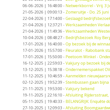
06-06-2026 | 16:48:00
-
Netwerkborrel - Vrij. 3 Ju
21-05-2026 | 09:00:13
-
Zomeruitje - Do. 25 juni
22-04-2026 | 17:14:00
-
Geslaagd bedrijfsbezoe
21-04-2026 | 12:37:21
-
Werkzaamheden Verlaat -
21-04-2026 | 11:49:36
-
Werkzaamheden Weste
10-04-2026 | 08:48:27
-
Bedrijfsbezoek Roy Berg
17-01-2026 | 16:40:00
-
Op bezoek bij de winna
17-01-2026 | 15:57:00
-
Fleuralot - Rabobank sta
17-01-2026 | 15:50:00
-
Peetoom Winkel - Onder
16-12-2025 | 22:59:03
-
Vakjury op bezoek bij 
13-12-2025 | 15:38:18
-
Ondernemerspakket OV
11-12-2025 | 10:46:59
-
Aanmelden nieuwjaarsr
02-12-2025 | 19:52:39
-
Stembussen gaan bijna 
21-11-2025 | 19:53:00
-
Vakjury bekend
19-11-2025 | 22:16:10
-
Afsluiting Rijdersstraat,
05-11-2025 | 19:40:33
-
BELANGRIJK: Enquête do
27-10-2025 | 12:09:03
-
Afsluiting Boomgaardw