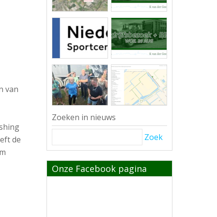
en van
Zoeken in nieuws
ishing
Zoek
eft de
om
Onze Facebook pagina