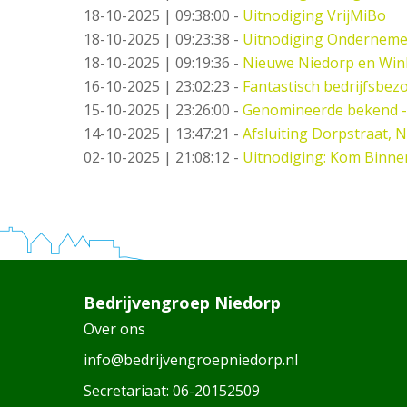
18-10-2025 | 09:38:00
-
Uitnodiging VrijMiBo
18-10-2025 | 09:23:38
-
Uitnodiging Ondernemer
18-10-2025 | 09:19:36
-
Nieuwe Niedorp en Wink
16-10-2025 | 23:02:23
-
Fantastisch bedrijfsbez
15-10-2025 | 23:26:00
-
Genomineerde bekend -
14-10-2025 | 13:47:21
-
Afsluiting Dorpstraat, 
02-10-2025 | 21:08:12
-
Uitnodiging: Kom Binne
Bedrijvengroep Niedorp
Over ons
info@bedrijvengroepniedorp.nl
Secretariaat:
06-20152509