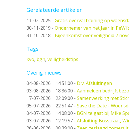
Gerelateerde artikelen
11-02-2025
-
Gratis overval training op woensd
30-11-2019
-
Ondernemer van het Jaar in PeWi'
31-10-2018
-
Bijeenkomst over veiligheid 7 no
Tags
kvo
,
bgn
,
veiligheidstips
Overig nieuws
04-08-2026 | 14:51:00
-
Div. Afsluitingen
03-08-2026 | 18:36:00
-
Aanmelden bedrijfsbez
17-07-2026 | 22:09:00
-
Samenwerking met Stic
05-07-2026 | 22:51:47
-
Save the Date - Woensd
04-07-2026 | 14:08:00
-
BGN te gast bij Mike S
03-07-2026 | 12:19:57
-
Afsluiting Bosstraat, Wi
26-06-2026 | 08:39:00
-
Zeer geslaagd zomeruitj