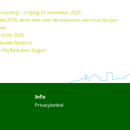
sontbijt – Vrijdag 21 november 2025
el 2035: denk mee over de toekomst van onze dorpen
oek.
 OVHJ 2025
Nieuwe Niedorp
n Bij Bedrijven Dagen
Info
Privacybeleid