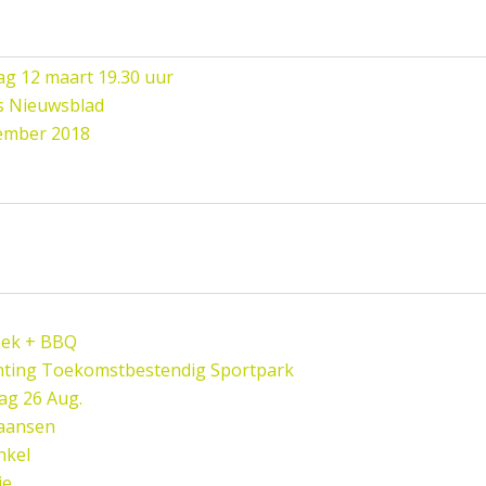
ag 12 maart 19.30 uur
s Nieuwsblad
vember 2018
oek + BBQ
hting Toekomstbestendig Sportpark
ag 26 Aug.
paansen
nkel
e.