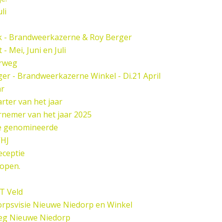
li
k - Brandweerkazerne & Roy Berger
 Mei, Juni en Juli
rweg
er - Brandweerkazerne Winkel - Di.21 April
ar
rter van het jaar
nemer van het jaar 2025
de genomineerde
HJ
eceptie
open.
 T Veld
rpsvisie Nieuwe Niedorp en Winkel
eg Nieuwe Niedorp