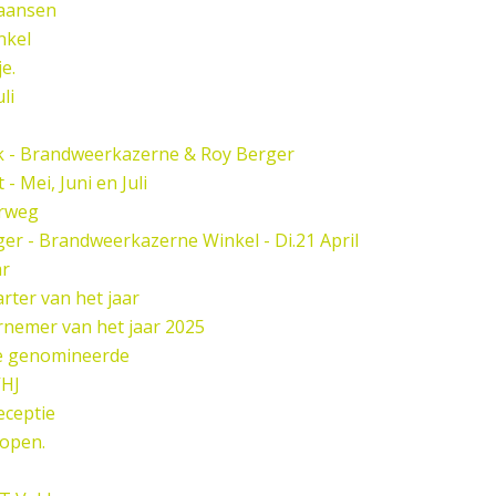
paansen
nkel
e.
li
k - Brandweerkazerne & Roy Berger
 Mei, Juni en Juli
rweg
er - Brandweerkazerne Winkel - Di.21 April
ar
rter van het jaar
nemer van het jaar 2025
de genomineerde
HJ
eceptie
open.