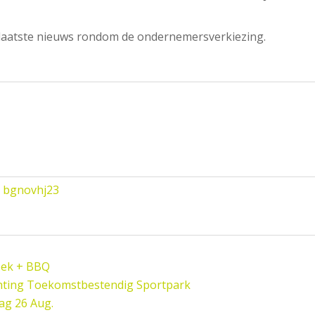
t laatste nieuws rondom de ondernemersverkiezing.
bgnovhj23
oek + BBQ
hting Toekomstbestendig Sportpark
ag 26 Aug.