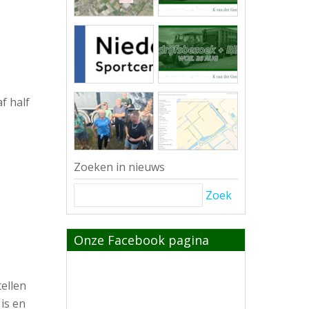
f half
Zoeken in nieuws
Zoek
Onze Facebook pagina
ellen
is en