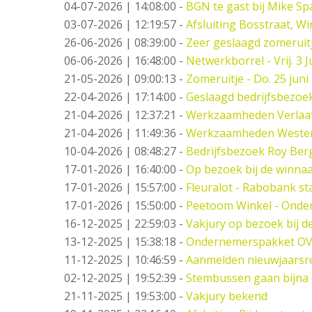
04-07-2026 | 14:08:00
-
BGN te gast bij Mike S
03-07-2026 | 12:19:57
-
Afsluiting Bosstraat, Wi
26-06-2026 | 08:39:00
-
Zeer geslaagd zomeruitj
06-06-2026 | 16:48:00
-
Netwerkborrel - Vrij. 3 Ju
21-05-2026 | 09:00:13
-
Zomeruitje - Do. 25 juni
22-04-2026 | 17:14:00
-
Geslaagd bedrijfsbezoe
21-04-2026 | 12:37:21
-
Werkzaamheden Verlaat -
21-04-2026 | 11:49:36
-
Werkzaamheden Weste
10-04-2026 | 08:48:27
-
Bedrijfsbezoek Roy Berg
17-01-2026 | 16:40:00
-
Op bezoek bij de winna
17-01-2026 | 15:57:00
-
Fleuralot - Rabobank sta
17-01-2026 | 15:50:00
-
Peetoom Winkel - Onder
16-12-2025 | 22:59:03
-
Vakjury op bezoek bij 
13-12-2025 | 15:38:18
-
Ondernemerspakket OV
11-12-2025 | 10:46:59
-
Aanmelden nieuwjaarsr
02-12-2025 | 19:52:39
-
Stembussen gaan bijna 
21-11-2025 | 19:53:00
-
Vakjury bekend