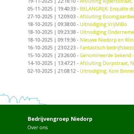
19-11-2025 | 22:16:10
-
Afsluiting Rijdersstraat,
05-11-2025 | 19:40:33
-
BELANGRIJK: Enquête do
27-10-2025 | 12:09:03
-
Afsluiting Boomgaardw
18-10-2025 | 09:38:00
-
Uitnodiging VrijMiBo
18-10-2025 | 09:23:38
-
Uitnodiging Ondernemer
18-10-2025 | 09:19:36
-
Nieuwe Niedorp en Wink
16-10-2025 | 23:02:23
-
Fantastisch bedrijfsbez
15-10-2025 | 23:26:00
-
Genomineerde bekend -
14-10-2025 | 13:47:21
-
Afsluiting Dorpstraat, 
02-10-2025 | 21:08:12
-
Uitnodiging: Kom Binne
Bedrijvengroep Niedorp
Over ons