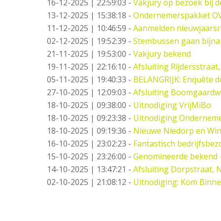
16-12-2025 | 22:59:03
-
Vakjury op bezoek bij 
13-12-2025 | 15:38:18
-
Ondernemerspakket O
11-12-2025 | 10:46:59
-
Aanmelden nieuwjaarsr
02-12-2025 | 19:52:39
-
Stembussen gaan bijna
21-11-2025 | 19:53:00
-
Vakjury bekend
19-11-2025 | 22:16:10
-
Afsluiting Rijdersstraat,
05-11-2025 | 19:40:33
-
BELANGRIJK: Enquête d
27-10-2025 | 12:09:03
-
Afsluiting Boomgaard
18-10-2025 | 09:38:00
-
Uitnodiging VrijMiBo
18-10-2025 | 09:23:38
-
Uitnodiging Ondernemer
18-10-2025 | 09:19:36
-
Nieuwe Niedorp en Win
16-10-2025 | 23:02:23
-
Fantastisch bedrijfsbez
15-10-2025 | 23:26:00
-
Genomineerde bekend 
14-10-2025 | 13:47:21
-
Afsluiting Dorpstraat,
02-10-2025 | 21:08:12
-
Uitnodiging: Kom Binne