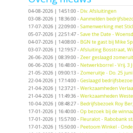
04-08-2026 | 14:51:00
-
Div. Afsluitingen
03-08-2026 | 18:36:00
-
Aanmelden bedrijfsbez
17-07-2026 | 22:09:00
-
Samenwerking met Stic
05-07-2026 | 22:51:47
-
Save the Date - Woensd
04-07-2026 | 14:08:00
-
BGN te gast bij Mike S
03-07-2026 | 12:19:57
-
Afsluiting Bosstraat, W
26-06-2026 | 08:39:00
-
Zeer geslaagd zomeruit
06-06-2026 | 16:48:00
-
Netwerkborrel - Vrij. 3 J
21-05-2026 | 09:00:13
-
Zomeruitje - Do. 25 juni
22-04-2026 | 17:14:00
-
Geslaagd bedrijfsbezo
21-04-2026 | 12:37:21
-
Werkzaamheden Verlaat -
21-04-2026 | 11:49:36
-
Werkzaamheden West
10-04-2026 | 08:48:27
-
Bedrijfsbezoek Roy Ber
17-01-2026 | 16:40:00
-
Op bezoek bij de winna
17-01-2026 | 15:57:00
-
Fleuralot - Rabobank st
17-01-2026 | 15:50:00
-
Peetoom Winkel - Onde