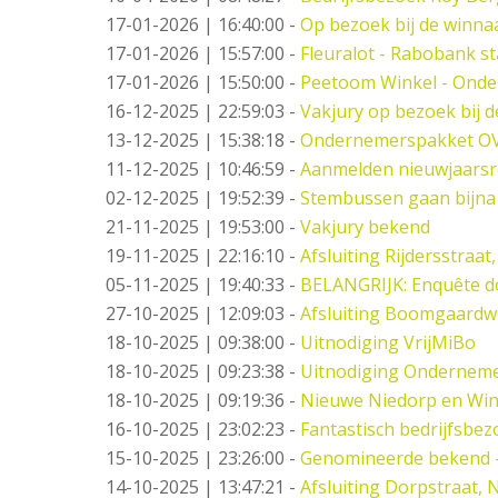
17-01-2026 | 16:40:00
-
Op bezoek bij de winna
17-01-2026 | 15:57:00
-
Fleuralot - Rabobank st
17-01-2026 | 15:50:00
-
Peetoom Winkel - Onde
16-12-2025 | 22:59:03
-
Vakjury op bezoek bij 
13-12-2025 | 15:38:18
-
Ondernemerspakket O
11-12-2025 | 10:46:59
-
Aanmelden nieuwjaarsr
02-12-2025 | 19:52:39
-
Stembussen gaan bijna
21-11-2025 | 19:53:00
-
Vakjury bekend
19-11-2025 | 22:16:10
-
Afsluiting Rijdersstraat,
05-11-2025 | 19:40:33
-
BELANGRIJK: Enquête d
27-10-2025 | 12:09:03
-
Afsluiting Boomgaard
18-10-2025 | 09:38:00
-
Uitnodiging VrijMiBo
18-10-2025 | 09:23:38
-
Uitnodiging Ondernemer
18-10-2025 | 09:19:36
-
Nieuwe Niedorp en Win
16-10-2025 | 23:02:23
-
Fantastisch bedrijfsbez
15-10-2025 | 23:26:00
-
Genomineerde bekend 
14-10-2025 | 13:47:21
-
Afsluiting Dorpstraat,