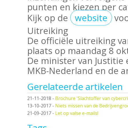
punten en kiezen per ca
Kijk op de
website
voo
Uitreiking
De officiële uitreiking v
plaats op maandag 8 okt
De minister van Justitie
MKB-Nederland en de an
Gerelateerde artikelen
21-11-2018
-
Brochure 'Slachtoffer van cybercr
13-10-2017
-
Niets missen van de Bedrijvengr
21-09-2017
-
Let op valse e-mails!
Tags