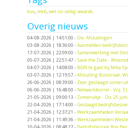
kvo
,
mkb
,
wel-zo-veilig-awards
Overig nieuws
04-08-2026 | 14:51:00
-
Div. Afsluitingen
03-08-2026 | 18:36:00
-
Aanmelden bedrijfsbez
17-07-2026 | 22:09:00
-
Samenwerking met Stic
05-07-2026 | 22:51:47
-
Save the Date - Woensd
04-07-2026 | 14:08:00
-
BGN te gast bij Mike S
03-07-2026 | 12:19:57
-
Afsluiting Bosstraat, W
26-06-2026 | 08:39:00
-
Zeer geslaagd zomeruit
06-06-2026 | 16:48:00
-
Netwerkborrel - Vrij. 3 J
21-05-2026 | 09:00:13
-
Zomeruitje - Do. 25 juni
22-04-2026 | 17:14:00
-
Geslaagd bedrijfsbezo
21-04-2026 | 12:37:21
-
Werkzaamheden Verlaat -
21-04-2026 | 11:49:36
-
Werkzaamheden West
10-04-2026 | 08:48:27
-
Bedrijfsbezoek Roy Ber