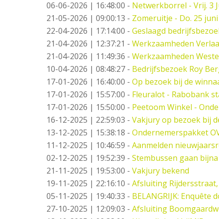
06-06-2026 | 16:48:00
-
Netwerkborrel - Vrij. 3 J
21-05-2026 | 09:00:13
-
Zomeruitje - Do. 25 juni
22-04-2026 | 17:14:00
-
Geslaagd bedrijfsbezo
21-04-2026 | 12:37:21
-
Werkzaamheden Verlaat -
21-04-2026 | 11:49:36
-
Werkzaamheden West
10-04-2026 | 08:48:27
-
Bedrijfsbezoek Roy Ber
17-01-2026 | 16:40:00
-
Op bezoek bij de winna
17-01-2026 | 15:57:00
-
Fleuralot - Rabobank st
17-01-2026 | 15:50:00
-
Peetoom Winkel - Onde
16-12-2025 | 22:59:03
-
Vakjury op bezoek bij 
13-12-2025 | 15:38:18
-
Ondernemerspakket O
11-12-2025 | 10:46:59
-
Aanmelden nieuwjaarsr
02-12-2025 | 19:52:39
-
Stembussen gaan bijna
21-11-2025 | 19:53:00
-
Vakjury bekend
19-11-2025 | 22:16:10
-
Afsluiting Rijdersstraat,
05-11-2025 | 19:40:33
-
BELANGRIJK: Enquête d
27-10-2025 | 12:09:03
-
Afsluiting Boomgaard