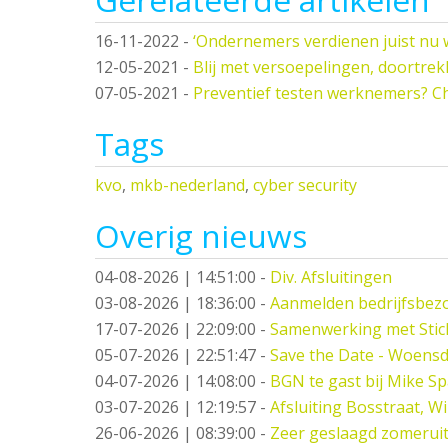
16-11-2022
-
‘Ondernemers verdienen juist nu 
12-05-2021
-
Blij met versoepelingen, doortrek
07-05-2021
-
Preventief testen werknemers? C
Tags
kvo
,
mkb-nederland
,
cyber security
Overig nieuws
04-08-2026 | 14:51:00
-
Div. Afsluitingen
03-08-2026 | 18:36:00
-
Aanmelden bedrijfsbez
17-07-2026 | 22:09:00
-
Samenwerking met Stic
05-07-2026 | 22:51:47
-
Save the Date - Woensd
04-07-2026 | 14:08:00
-
BGN te gast bij Mike S
03-07-2026 | 12:19:57
-
Afsluiting Bosstraat, W
26-06-2026 | 08:39:00
-
Zeer geslaagd zomeruit